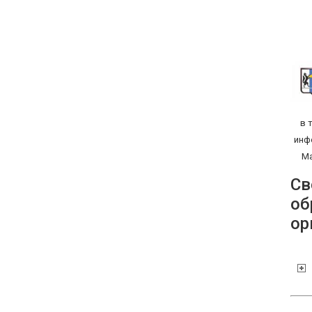
в 
инф
Ма
Св
об
ор