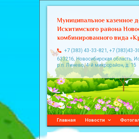
Муниципальное казенное д
Искитимского района Ново
комбинированного вида «Кр
+7 (383) 43-33-821, +7 (383)43-3
633216, Новосибирская область, И
р.п. Линево, 4-й микрорайон, д. 15
Главная
Новости
Фотога