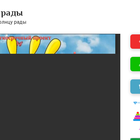
 рады
олнцу рады