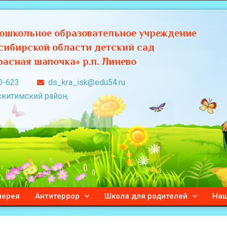
ошкольное образовательное учреждение
сибирской области детский сад
асная шапочка» р.п. Линево
0-623
ds_kra_isk@edu54.ru
скитимский район,
лерея
Антитеррор
Школа для родителей
Наш