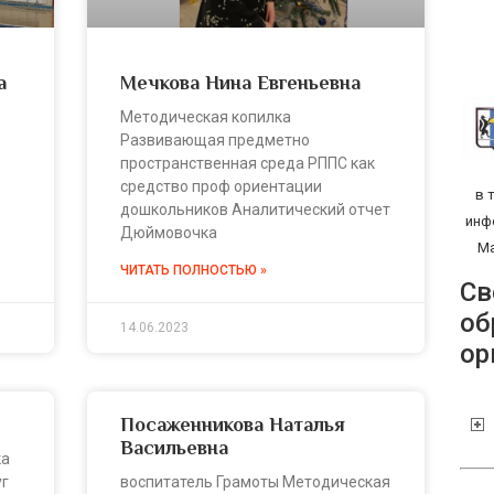
а
Мечкова Нина Евгеньевна
Методическая копилка
Развивающая предметно
пространственная среда РППС как
средство проф ориентации
в 
дошкольников Аналитический отчет
инф
Дюймовочка
Ма
ЧИТАТЬ ПОЛНОСТЬЮ »
Св
об
14.06.2023
ор
Посаженникова Наталья
Васильевна
ка
уг
воспитатель Грамоты Методическая