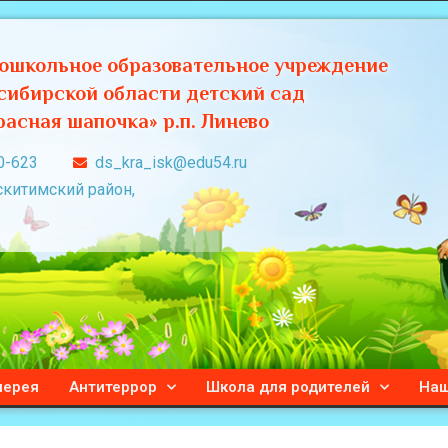
ошкольное образовательное учреждение
сибирской области детский сад
асная шапочка» р.п. Линево
0-623
ds_kra_isk@edu54.ru
скитимский район,
лерея
Антитеррор
Школа для родителей
Наш