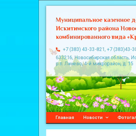
Муниципальное казенное д
Искитимского района Ново
комбинированного вида «Кр
+7 (383) 43-33-821, +7 (383)43-3
633216, Новосибирская область, И
р.п. Линево, 4-й микрорайон, д. 15
Главная
Новости
Фотога