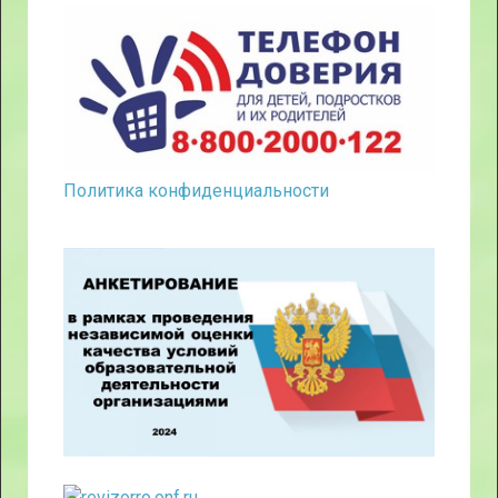
Политика конфиденциальности
Сертификат участника форума
педагоги России
Благодарность
Благодарственное
Диплом
от гр
письмо
о
Хозяюшка
от гр.
прохождении
Золушка
обучения
на