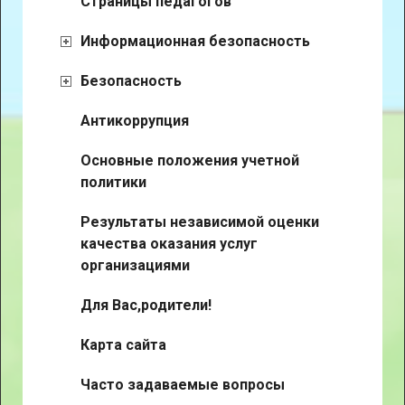
Страницы педагогов
Брынских ОВ
Методическое пособие, что делать
Острая ЛС
если 2 мл. группа
Информационная безопасность
Панченко ОП
Опыт работы по внедрению
Смоляр КА
современной модели
Безопасность
Харина ГВ
образовательного процесса в
Антикоррупция
свете требований ФГОС ДО
Положение о районном конкурсе
Основные положения учетной
творческих проектов
политики
Статья в сборник ВНПК 2018 год
Презентация для педагогов
Результаты независимой оценки
самообразование
качества оказания услуг
организациями
Для Вас,родители!
Карта сайта
Часто задаваемые вопросы