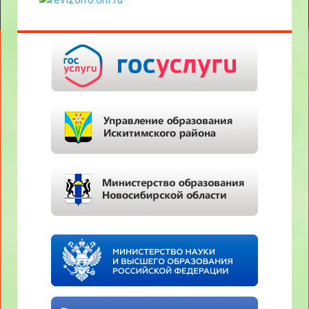
форуме
Сертификат
участника
районного
семинара-
практикума
Благодарственное
Благодарственное
письмоза
письмо от