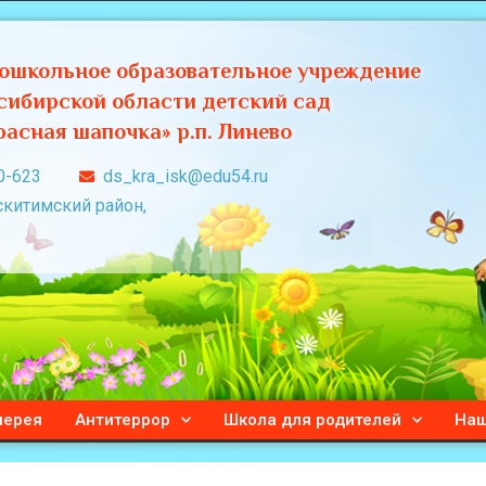
ошкольное образовательное учреждение
сибирской области детский сад
асная шапочка» р.п. Линево
0-623
ds_kra_isk@edu54.ru
скитимский район,
лерея
Антитеррор
Школа для родителей
Наш