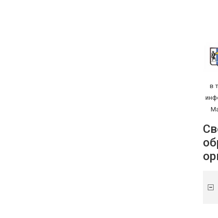
в 
инф
Ма
Св
об
ор