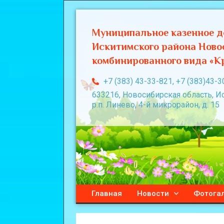
Муниципальное казенное д
Искитимского района Ново
комбинированного вида «Кр
+7 (383) 43-33-821, +7 (383)43-3
633216, Новосибирская область, И
р.п. Линево, 4-й микрорайон, д. 15
Главная
Новости
Фотога