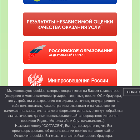
Мы используем cookies, которые сохраняются на Вашем компьютере
СОГЛАС
(сведения о местоположении; ip-адрес; тип, язык, версия ОС и браузера;
тип устройства и разрешение его экрана; источник, откуда пришел на
сайт пользователь; какие страницы открывает и на какие кнопки
нажимает пользователь; эта же информация используется для обработки
статистических данных использования сайта посредством интернет-
сервисов Яндекс.Метрика и/или Спутник/аналитика).
Нажимая кнопку "СОГЛАСЕН", Вы подтверждаете то, что Вы
проинформированы об использовании cookies на нашем сайте.
Отключить cookies Вы можете в настройках своего браузера.