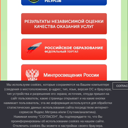
Мы используем cookies, которые сохраняются на Вашем компьютере
СОГЛАС
(сведения о местоположении; ip-адрес; тип, язык, версия ОС и браузера;
тип устройства и разрешение его экрана; источник, откуда пришел на
сайт пользователь; какие страницы открывает и на какие кнопки
нажимает пользователь; эта же информация используется для обработки
статистических данных использования сайта посредством интернет-
сервисов Яндекс.Метрика и/или Спутник/аналитика).
Нажимая кнопку "СОГЛАСЕН", Вы подтверждаете то, что Вы
проинформированы об использовании cookies на нашем сайте.
Отключить cookies Вы можете в настройках своего браузера.