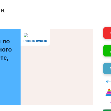
ан
 по
Решаем вместе
ного
те,