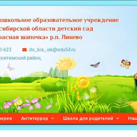
ошкольное образовательное учреждение
сибирской области детский сад
асная шапочка» р.п. Линево
0-623
ds_kra_isk@edu54.ru
скитимский район,
лерея
Антитеррор
Школа для родителей
Наш