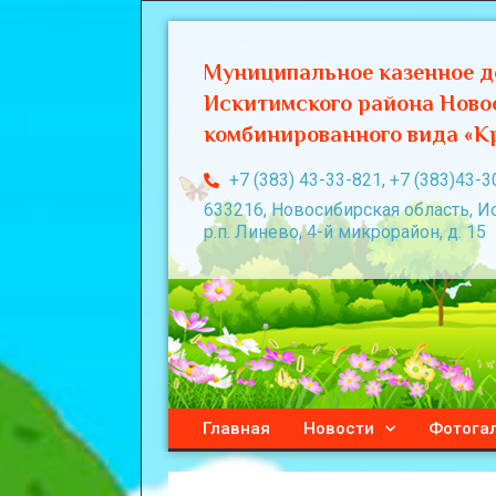
Муниципальное казенное д
Искитимского района Ново
комбинированного вида «Кр
+7 (383) 43-33-821, +7 (383)43-3
633216, Новосибирская область, И
р.п. Линево, 4-й микрорайон, д. 15
Главная
Новости
Фотога