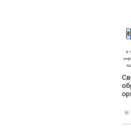
в 
инф
Ма
Св
об
ор