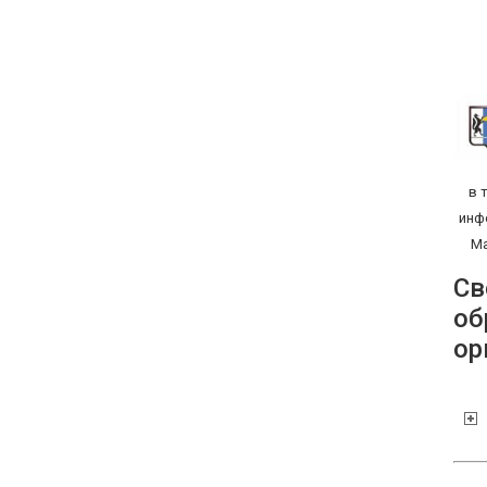
в 
инф
Ма
Св
об
ор