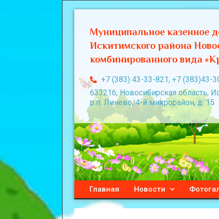
Муниципальное казенное д
Искитимского района Ново
комбинированного вида «Кр
+7 (383) 43-33-821, +7 (383)43-3
633216, Новосибирская область, И
р.п. Линево, 4-й микрорайон, д. 15
Главная
Новости
Фотога