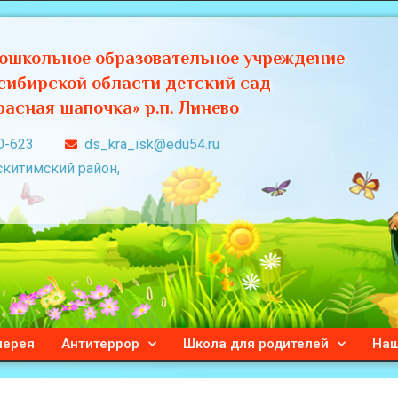
ошкольное образовательное учреждение
сибирской области детский сад
асная шапочка» р.п. Линево
0-623
ds_kra_isk@edu54.ru
скитимский район,
лерея
Антитеррор
Школа для родителей
Наш