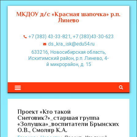
МКДОУ д/с «Красная шапочка» р.п.
Линево
+7 (383) 43-33-821, +7 (383)43-30-623
ds_kra_isk@edu54.ru
633216, Новосибирская область,
Искитимский район, р.п. Линево, 4-
й микрорайон, д. 15
Проект «Кто такой
Снеговик?»_старшая группа
«Золушка»_воспитатели Брынских
О.В., Смоляр К.А.