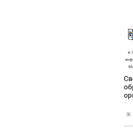
в 
инф
Ма
Св
об
ор