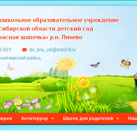
ошкольное образовательное учреждение
сибирской области детский сад
асная шапочка» р.п. Линево
0-623
ds_kra_isk@edu54.ru
скитимский район,
лерея
Антитеррор
Школа для родителей
Наш