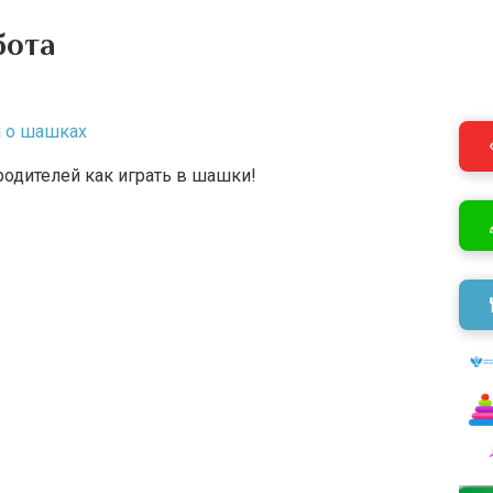
бота
й о шашках
родителей как играть в шашки!