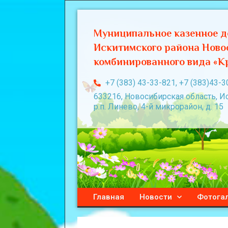
Муниципальное казенное д
Искитимского района Ново
комбинированного вида «Кр
+7 (383) 43-33-821, +7 (383)43-3
633216, Новосибирская область, И
р.п. Линево, 4-й микрорайон, д. 15
Главная
Новости
Фотога